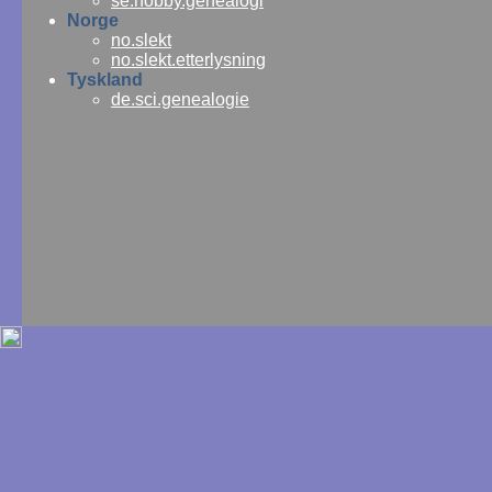
se.hobby.genealogi
Norge
no.slekt
no.slekt.etterlysning
Tyskland
de.sci.genealogie