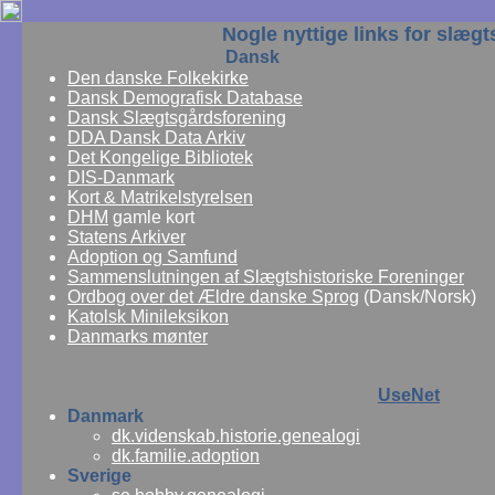
Nogle nyttige links for slægt
Dansk
Den danske Folkekirke
Dansk Demografisk Database
Dansk Slægtsgårdsforening
DDA Dansk Data Arkiv
Det Kongelige Bibliotek
DIS-Danmark
Kort & Matrikelstyrelsen
DHM
gamle kort
Statens Arkiver
Adoption og Samfund
Sammenslutningen af Slægtshistoriske Foreninger
Ordbog over det Ældre danske Sprog
(Dansk/Norsk)
Katolsk Minileksikon
Danmarks mønter
UseNet
Danmark
dk.videnskab.historie.genealogi
dk.familie.adoption
Sverige