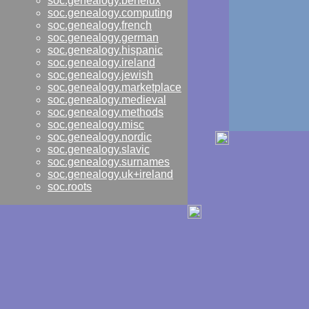
soc.genealogy.benelux
soc.genealogy.computing
soc.genealogy.french
soc.genealogy.german
soc.genealogy.hispanic
soc.genealogy.ireland
soc.genealogy.jewish
soc.genealogy.marketplace
soc.genealogy.medieval
soc.genealogy.methods
soc.genealogy.misc
soc.genealogy.nordic
soc.genealogy.slavic
soc.genealogy.surnames
soc.genealogy.uk+ireland
soc.roots